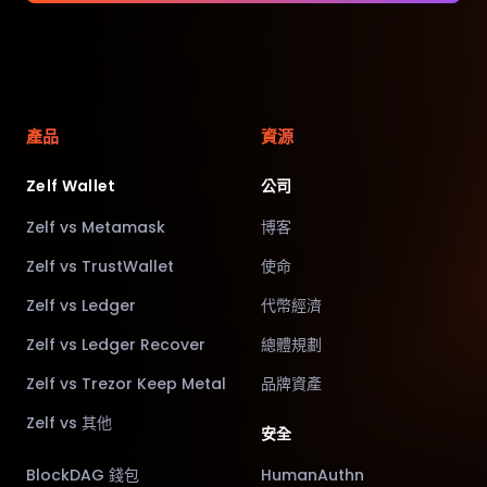
產品
資源
Zelf Wallet
公司
Zelf vs Metamask
博客
Zelf vs TrustWallet
使命
Zelf vs Ledger
代幣經濟
Zelf vs Ledger Recover
總體規劃
Zelf vs Trezor Keep Metal
品牌資產
Zelf vs 其他
安全
BlockDAG 錢包
HumanAuthn