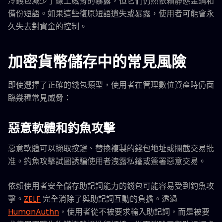
冷錢包減少了線上威脅的暴露，但它們仍然依賴靜態金鑰和
備份短語。如果這些復原短語遺失或暴露，使用者可能會永
久失去對資金的控制。
加密貨幣儲存中的常見風險
即使選擇了正確的錢包類型，使用者在管理數位資產時仍面
臨幾種常見威脅：
惡意軟體和釣魚攻擊
惡意軟體可以擷取按鍵、替換複製的錢包地址或攔截交易批
准。釣魚攻擊試圖誘騙使用者洩露私鑰或簽署惡意交易。
依賴使用者安全儲存助記詞能力的錢包可能容易受到釣魚攻
擊。
ZELF
完全消除了與助記詞互動的負擔。透過
HumanAuthn
，使用者從不被要求輸入助記詞，而是被要