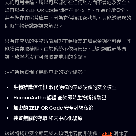
式的可用金鑰，所以可以儲存在任何地方而不會危及安全。
您可以將 ZELF QR Code 儲存在 IPFS 上、作為實體備份、
甚至儲存在照片庫中，因為它保持加密狀態，只能透過您的
即時生物辨識認證來解密。
只有在成功的生物辨識驗證重建所需的加密金鑰材料後，才
能獲得存取權限。由於系統不依賴密碼、助記詞或靜態憑
證，攻擊者沒有可竊取或重用的金鑰。
這種架構實現了幾個重要的安全優勢：
生物辨識信任根
取代傳統的基於硬體的安全模型
HumanAuthn 認證
基於即時生物辨識驗證
加密的 ZELF QR Code
安全封裝私鑰
裝置無關的存取
和去中心化復原
透過將錢包安全錨定於人類使用者而非硬體，
ZELF
消除了