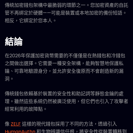
傳統加密錢包架構中最脆弱的環節之一。您加密資產的自託
管不再綁定於硬體——可能是裝置或本地加密的備份短語。
相反，它綁定於您本人。
結論
在2026年保護加密貨幣需要的不僅僅是在熱錢包和冷錢包
之間做出選擇。它需要一種安全架構，能夠智慧地保護私
鑰、可靠地驗證身分，並允許安全復原而不會創造新的漏
洞。
傳統錢包依賴基於裝置的安全性和助記詞等靜態金鑰的處
理。雖然這些系統仍然被廣泛使用，但它們也引入了攻擊者
經常利用的故障點。
像
ZELF
這樣的現代錢包採用了不同的方法，透過引入
HumanAuthn
和生物辨識信任根，將安全性從裝置轉移到