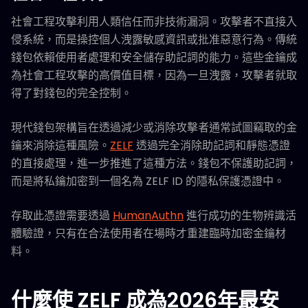
社會工程攻擊利用人類信任而非技術漏洞。攻擊者不直接入
侵系統，而是操控個人洩露敏感資訊或批准惡意行為。傳統
錢包依賴使用者處理和安全儲存助記詞的能力。這些金鑰成
為社會工程攻擊的高價值目標，因為一旦洩露，攻擊者就取
得了對錢包的完全控制。
現代錢包架構旨在透過減少或消除攻擊者通常試圖竊取的金
鑰來消除這種風險。
ZELF
透過完全消除助記詞和靜態憑證
的直接處理，進一步推進了這種方法。錢包不保護助記詞，
而是將私鑰加密到一個名為 ZELF ID 的隱私保護憑證中。
存取此憑證需要透過
HumanAuthn
進行成功的生物辨識活
體驗證，只有在合法使用者在場時才重建臨時加密金鑰材
料。
什麼使 ZELF 成為2026年最安