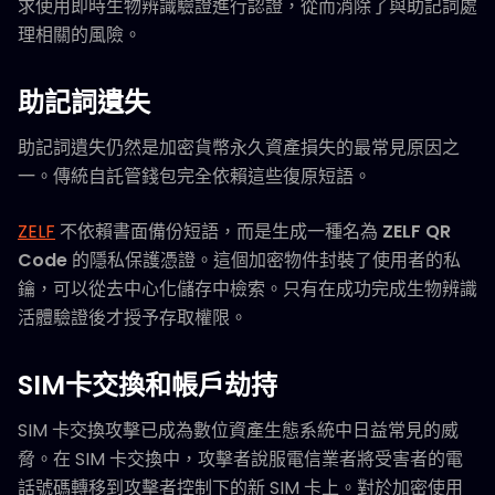
求使用即時生物辨識驗證進行認證，從而消除了與助記詞處
理相關的風險。
助記詞遺失
助記詞遺失仍然是加密貨幣永久資產損失的最常見原因之
一。傳統自託管錢包完全依賴這些復原短語。
ZELF
不依賴書面備份短語，而是生成一種名為
ZELF QR
Code
的隱私保護憑證。這個加密物件封裝了使用者的私
鑰，可以從去中心化儲存中檢索。只有在成功完成生物辨識
活體驗證後才授予存取權限。
SIM卡交換和帳戶劫持
SIM 卡交換攻擊已成為數位資產生態系統中日益常見的威
脅。在 SIM 卡交換中，攻擊者說服電信業者將受害者的電
話號碼轉移到攻擊者控制下的新 SIM 卡上。對於加密使用