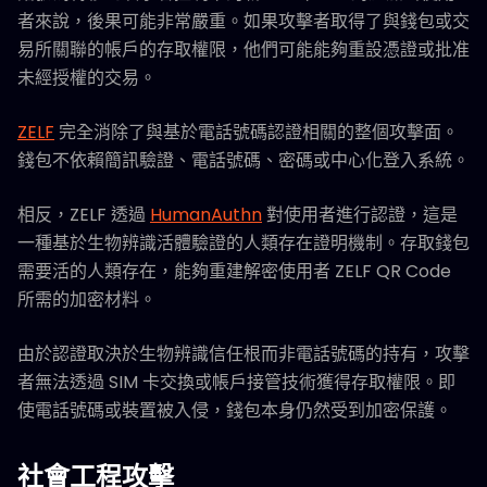
者來說，後果可能非常嚴重。如果攻擊者取得了與錢包或交
易所關聯的帳戶的存取權限，他們可能能夠重設憑證或批准
未經授權的交易。
ZELF
完全消除了與基於電話號碼認證相關的整個攻擊面。
錢包不依賴簡訊驗證、電話號碼、密碼或中心化登入系統。
相反，ZELF 透過
HumanAuthn
對使用者進行認證，這是
一種基於生物辨識活體驗證的人類存在證明機制。存取錢包
需要活的人類存在，能夠重建解密使用者 ZELF QR Code
所需的加密材料。
由於認證取決於生物辨識信任根而非電話號碼的持有，攻擊
者無法透過 SIM 卡交換或帳戶接管技術獲得存取權限。即
使電話號碼或裝置被入侵，錢包本身仍然受到加密保護。
社會工程攻擊