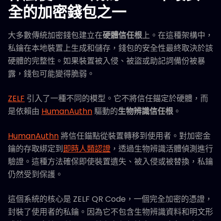
全的加密錢包之一
大多數傳統加密錢包建立在
硬體信任根
上。在這種架構中，
私鑰在本地裝置上生成和儲存，錢包的安全性最終取決於該
硬體的完整性。如果裝置被入侵、被盜或助記詞備份被暴
露，錢包可能變得脆弱。
ZELF
引入了一種不同的模型。它不將信任錨定於硬體，而
是依賴由
HumanAuthn
驅動的
生物辨識信任根
。
HumanAuthn
將信任錨點從裝置轉移到使用者。對加密金
鑰的存取綁定到
即時人類認證
，透過生物辨識活體偵測進行
驗證。這種方法確保即使裝置遺失、被入侵或被替換，私鑰
仍然受到保護。
這個系統的核心是 ZELF QR Code，一個完全加密的憑證，
封裝了使用者的私鑰。因為它不包含生物辨識資料和明文形