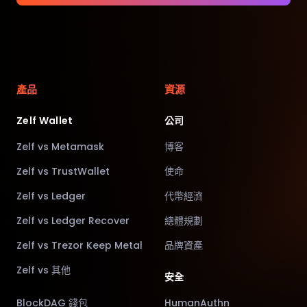
產品
資源
Zelf Wallet
公司
Zelf vs Metamask
博客
Zelf vs TrustWallet
使命
Zelf vs Ledger
代幣經濟
Zelf vs Ledger Recover
總體規劃
Zelf vs Trezor Keep Metal
品牌資產
Zelf vs 其他
安全
BlockDAG 錢包
HumanAuthn