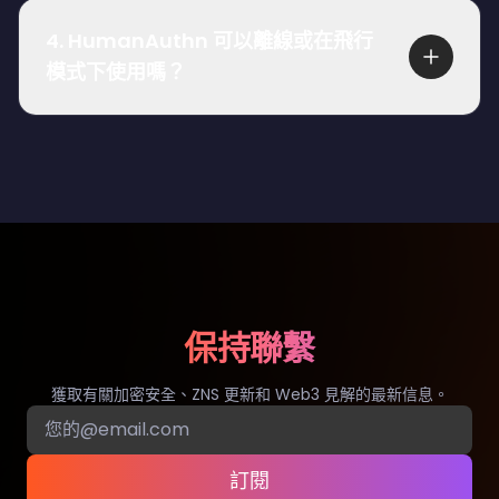
儲生物識別模板，通過本地或本地化處理即時進行
4
.
HumanAuthn 可以離線或在飛行
面部識別。這大大降低了與集中式生物識別數據庫
模式下使用嗎？
相關的風險，如數據洩露、重放攻擊或大規模身份
洩露。由於不存儲生物識別數據，HumanAuthn 還
是的，HumanAuthn 可以離線工作。用戶可以在本
有助於遵守 GDPR、ISO 27001 和 ISO 30107 等標
地設備上完全離線地加密和解密任意數量的 Zelf
準和法規框架。
IDs。這可以防止數據洩露或 MITM 攻擊。
保持聯繫
獲取有關加密安全、ZNS 更新和 Web3 見解的最新信息。
訂閱