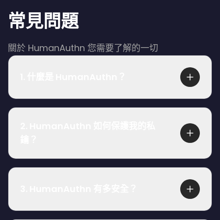
常見問題
關於 HumanAuthn 您需要了解的一切
1
.
什麼是 HumanAuthn？
HumanAuthn 是一種新一代生物識別認證技術，可
以再生與用戶身份關聯的臨時密鑰。它使用即時面
2
.
HumanAuthn 如何保護我的私
部識別和活體檢測來快速、準確、高安全性地驗證
鑰？
個人身份。整個過程無需存儲敏感的生物識別數
據，為用戶提供簡單的登入體驗，並為組織提供高
除了是一種認證技術，HumanAuthn 還是一種由橢
級安全層。
圓曲線密碼學驅動的加密原語，它加密私鑰並將其
3
.
HumanAuthn 有多安全？
存儲在我們稱為 Zelf ID 的二維碼中。此 Zelf ID 存
儲在區塊鏈上，只能由用戶（數據主體）解密。
HumanAuthn 以隱私為核心原則設計。該技術不存