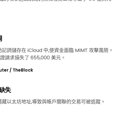
洞
助記詞儲存在 iCloud 中,使資金面臨 MIMT 攻擊風險。
請求損失了 655,000 美元。
er / TheBlock
缺失
設不隱藏以太坊地址,導致與帳戶關聯的交易可被追蹤。