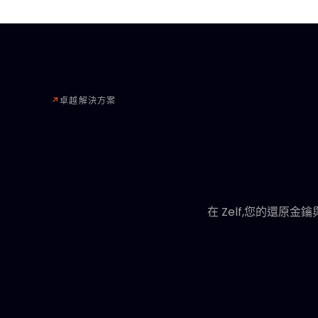
↗
卓越解決方案
在 Zelf,您的還
使用 HumanAuthn
在區塊鏈上儲存助記詞
有了 HumanAuthn,您的資金
助記詞被洩漏。
您的助記詞安全地儲存在公共區塊鏈