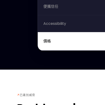
便攜信任
Accessibility
價格
↗
已識別威脅