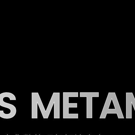
S
META