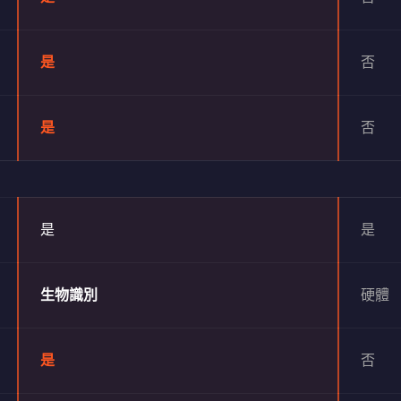
是
否
是
否
是
是
生物識別
硬體
是
否