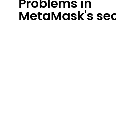
Problems in
MetaMask's sec