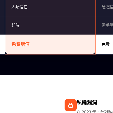
人類信任
硬體
即時
需手
免費增值
免費
私鑰漏洞
在 2023 年，針