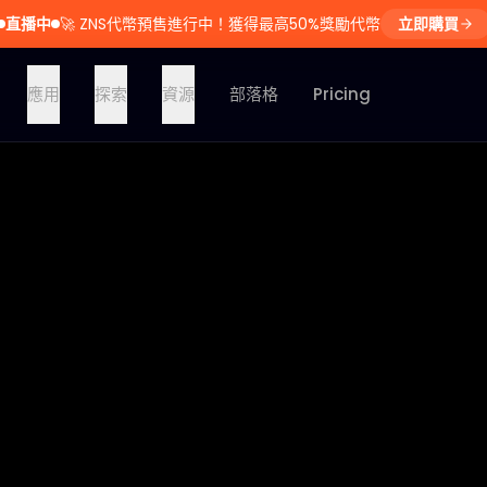
直播中
🚀
ZNS代幣預售進行中！獲得最高50%獎勵代幣
立即購買
應用
探索
資源
部落格
Pricing