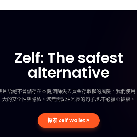
Zelf: The safest
alternative
原金鑰與片語絕不會儲存在本機,消除失去資金存取權的風險。我們使用
大的安全性與隱私。您無需記住冗長的句子,也不必擔心被駭。
 的卓越安全
即時還原:幾秒
探索 Zelf Wallet
Personalized Ze
獲得完整保護。您再也不需擔心
只需掃描您的臉部,即可
詞。
上,無論您的裝置發生什
將您的錢包連結到一個容易記