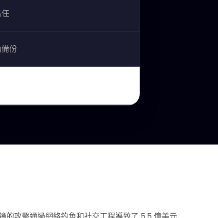
信任
動備份
對私鑰的攻擊通過網絡釣魚和社交工程導致了 5.5 億美元