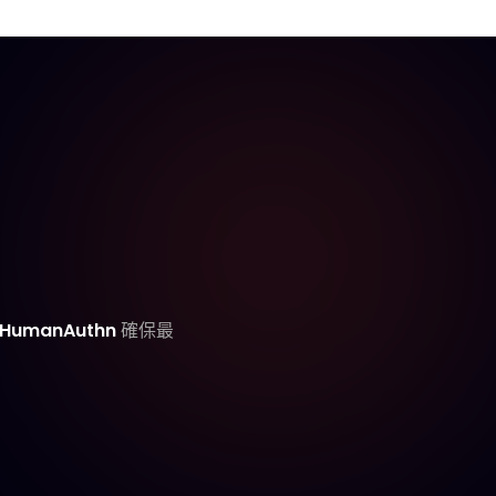
HumanAuthn
確保最
鐘內存取您的錢包
lf ID
立即存取錢包。無需管理或使用助記
住的 Zelf ID,免除繁瑣步驟或冗