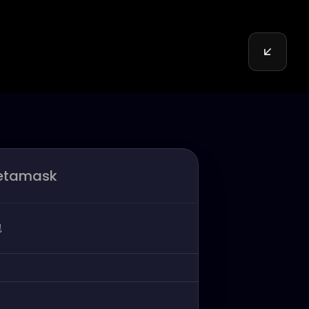
etamask
包