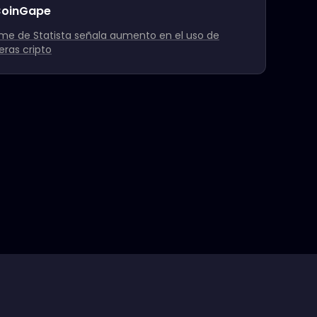
oinGape
rme de Statista señala aumento en el uso de
teras cripto