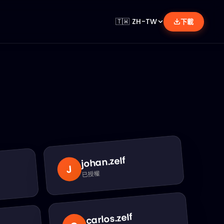
🇹🇼
ZH-TW
下載
.zelf
johan
J
已授權
.zelf
carlos