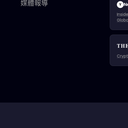
媒體報導
N
Y
Insid
Globa
THE
Crypt