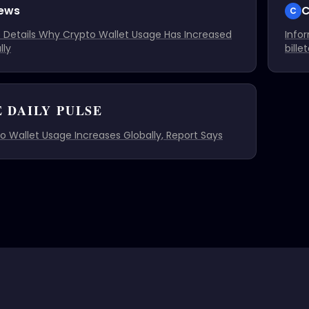
ews
C
C
e Details Why Crypto Wallet Usage Has Increased
Info
lly
bille
 DAILY PULSE
o Wallet Usage Increases Globally, Report Says