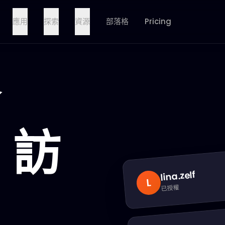
應用
探索
資源
部落格
Pricing
訪
.zelf
lina
L
已授權