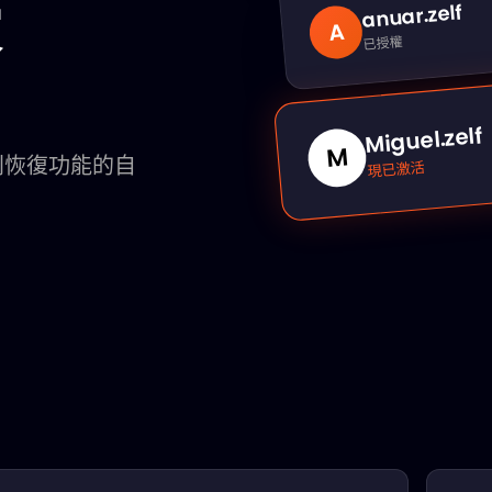
.zelf
anuar
A
已授權
Miguel.zelf
M
別恢復功能的自
現已激活