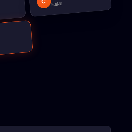
C
已授權