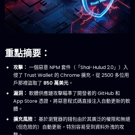
重點摘要：
攻擊：
一個惡意 NPM 套件（「Shai-Hulud 2.0」）入
侵了 Trust Wallet 的 Chrome 擴充，從 2500 多位用
戶那裡盜取了
850 萬美元
。
漏洞：
軟體供應鏈攻擊瞄準了開發者的 GitHub 和
App Store 憑證，將惡意程式碼直接注入自動更新的軟
體。
擴充風險：
基於瀏覽器的錢包由於其廣泛的權限和無縫
（但危險的）自動更新，特別容易受到資料外洩的攻
擊。