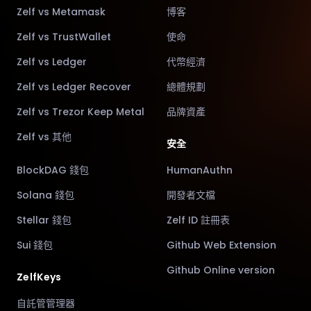
Zelf vs Metamask
博客
Zelf vs TrustWallet
使命
Zelf vs Ledger
代幣經濟
Zelf vs Ledger Recover
總體規劃
Zelf vs Trezor Keep Metal
品牌資產
Zelf vs 其他
安全
BlockDAG 錢包
HumanAuthn
Solana 錢包
開發者文檔
Stellar 錢包
Zelf ID 註冊表
Sui 錢包
Github Web Extension
Github Online version
ZelfKeys
自託管管理器