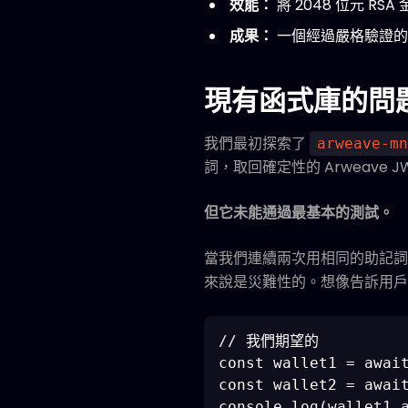
效能：
將 2048 位元 R
成果：
一個經過嚴格驗證的開
現有函式庫的問
我們最初探索了
arweave-mn
詞，取回確定性的 Arweave JW
但它未能通過最基本的測試。
當我們連續兩次用相同的助記
來說是災難性的。想像告訴用戶
// 我們期望的

const wallet1 = await
const wallet2 = await
console.log(wallet1.