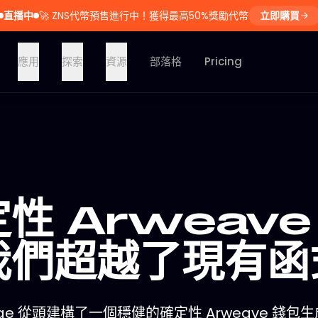
直播中
🚀
ZNS代幣預售進行中！獲得最高50%獎勵代幣
立即購買
應用
探索
資源
部落格
Pricing
性 Arweave
我們超越了現有函
orge 從頭建構了一個穩健的確定性 Arweave 