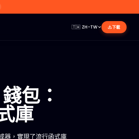
🇹🇼
ZH-TW
下載
 錢包：
式庫
錢包生成器，實現了流行函式庫