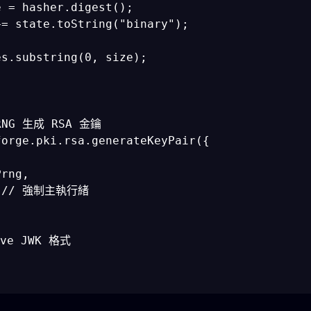
 = hasher.digest();

= state.toString("binary");

s.substring(0, size);

NG 生成 RSA 金鑰

orge.pki.rsa.generateKeyPair({

rng,

, // 強制主執行緒

ve JWK 格式
