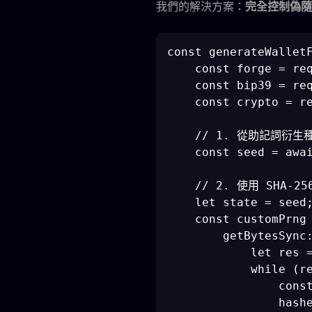
我們的解決方案：
完全控制偽隨
const generateWalletF
    const forge = req
    const bip39 = req
    const crypto = re
    // 1. 從助記詞衍生種
    const seed = awai
    // 2. 使用 SHA-2
    let state = seed;
    const customPrng 
        getBytesSync:
            let res =
            while (re
                const
                hashe