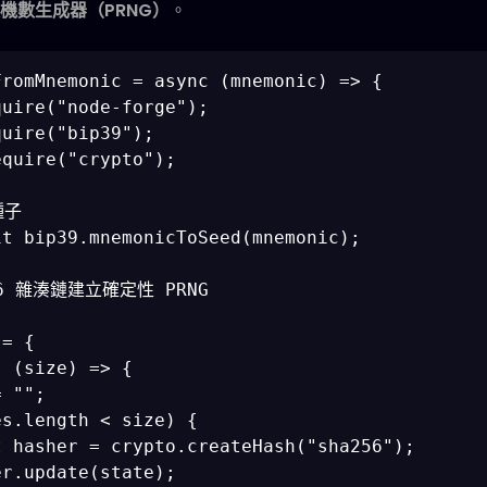
機數生成器（PRNG）
。
romMnemonic = async (mnemonic) => {

uire("node-forge");

uire("bip39");

quire("crypto");

子

t bip39.mnemonicToSeed(mnemonic);

56 雜湊鏈建立確定性 PRNG



= {

 (size) => {

 "";

s.length < size) {

 hasher = crypto.createHash("sha256");

r.update(state);
