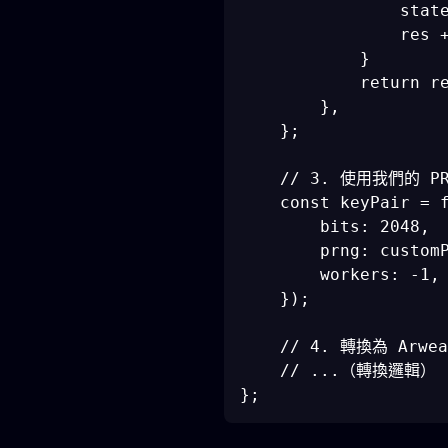
                state
                res +
            }

            return re
        },

    };

    // 3. 使用我們的 PR
    const keyPair = f
        bits: 2048,

        prng: customP
        workers: -1
    });

    // 4. 轉換為 Arwea
    // ...（轉換邏輯）
