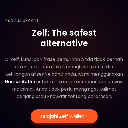
↗
SOLUSI UNGGUL
Zelf: The safest
alternative
Di Zelf, kunci dan frase pemulihan Anda tidak pernah
disimpan secara lokal, menghilangkan risiko
kehilangan akses ke dana Anda. Kami menggunakan
HumanAuthn
untuk menjamin keamanan dan privasi
maksimal. Anda tidak perlu mengingat kalimat
panjang atau khawatir tentang peretasan.
Keamanan superior dengan
Penyimpanan Frase Benih di
Pemulihan instan: Akses dompet
HumanAuthn
Blockchain
Anda dalam hitungan detik
Dengan HumanAuthn dana Anda terlindungi
Jelajahi Zelf Wallet
Frase benih Anda disimpan dengan aman di
Akses dompet Anda secara instan hanya dengan
sepenuhnya. Anda tidak perlu lagi khawatir tentang
Personalized Zelf ID
blockchain publik, memastikan Anda tidak akan
memindai wajah Anda. Tidak perlu mengelola atau
frase benih yang disusupi.