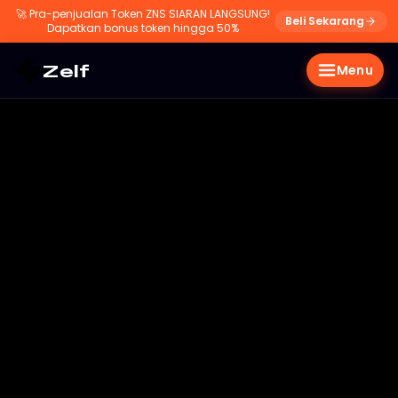
🚀
Pra-penjualan Token ZNS SIARAN LANGSUNG!
Beli Sekarang
Dapatkan bonus token hingga 50%
Zelf
Menu