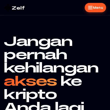
Zelf
Menu
Jangan
pernah
kehilangan
akses
ke
kripto
Anda lagi