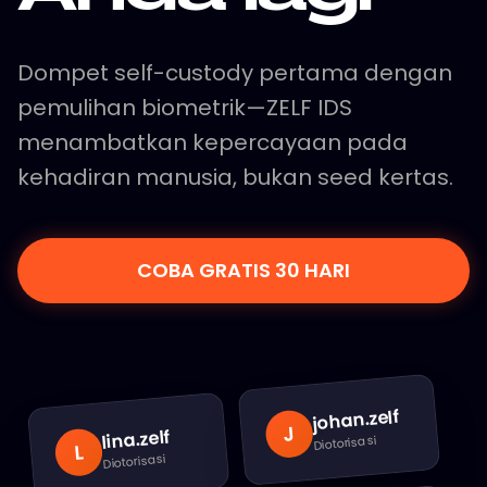
Dompet self-custody pertama dengan
pemulihan biometrik—ZELF IDS
menambatkan kepercayaan pada
kehadiran manusia, bukan seed kertas.
COBA GRATIS 30 HARI
.zelf
johan
J
.zelf
lina
Diotorisasi
L
Diotorisasi