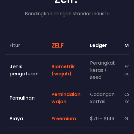
Bandingkan dengan standar industri
ZELF
Fitur
Ledger
Met
Perangkat
Jenis
Biometrik
Fra
keras /
pengaturan
(wajah)
see
seed
Pemindaian
Cadangan
Cad
Pemulihan
wajah
kertas
ker
Biaya
Freemium
$79 - $149
Grat