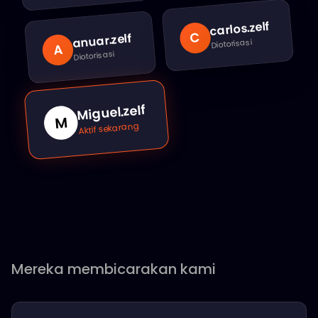
.zelf
carlos
C
.zelf
anuar
Diotorisasi
A
Diotorisasi
Miguel.zelf
M
Aktif sekarang
Mereka membicarakan kami