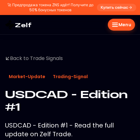
🚀
Предпродажа токена ZNS идёт! Получите до
Купить сейчас
50% бонусных токенов
Zelf
Menu
Back to Trade Signals
Market-Update
Trading-Signal
USDCAD - Edition
#1
USDCAD - Edition #1 - Read the full
update on Zelf Trade.