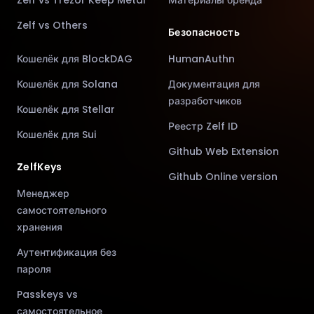
Zelf vs Trezor Keep Metal
Материалы бренда
Zelf vs Others
Безопасность
Кошелёк для BlockDAG
HumanAuthn
Кошелёк для Solana
Документация для
разработчиков
Кошелёк для Stellar
Реестр Zelf ID
Кошелёк для Sui
Github Web Extension
ZelfKeys
Github Online version
Менеджер
самостоятельного
хранения
Аутентификация без
пароля
Passkeys vs
самостоятельное