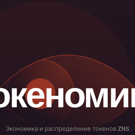
океноми
Экономика и распределение токенов ZNS