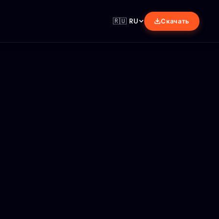
🇷🇺
RU
Скачать