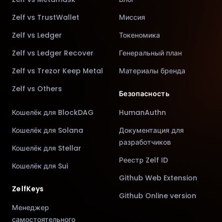
Zelf vs TrustWallet
Миссия
Zelf vs Ledger
Токеномика
Zelf vs Ledger Recover
Генеральный план
Zelf vs Trezor Keep Metal
Материалы бренда
Zelf vs Others
Безопасность
Кошелёк для BlockDAG
HumanAuthn
Кошелёк для Solana
Документация для
разработчиков
Кошелёк для Stellar
Реестр Zelf ID
Кошелёк для Sui
Github Web Extension
ZelfKeys
Github Online version
Менеджер
самостоятельного