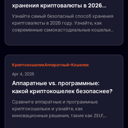
хранения криптовалюты в 2026
году?
Узнайте самый безопасный способ хранения
криптовалюты в 2026 году. Узнайте, как
современные самокастодиальные кошельки,
такие как ZELF, используют HumanAuthn и
биометрический корень доверия для защиты
криптоактивов и безопасного
восстановления кошелька.
Криптокошелек
Аппаратный-Кошелек
Apr 4, 2026
Аппаратные vs. программные:
какой криптокошелек безопаснее?
Сравните аппаратные и программные
криптокошельки и узнайте, как
инновационные решения, такие как ZELF,
предлагают зашифрованный доступ через