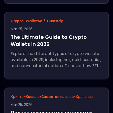
корня доверия, реализованного через
HumanAuthn.
Crypto-Wallet
Self-Custody
Mar 25, 2026
The Ultimate Guide to Crypto
Wallets in 2026
Explore the different types of crypto wallets
available in 2026, including hot, cold, custodial,
and non-custodial options. Discover how ZELF
Wallet offers the safest way to protect your
assets by leveraging proof of humanity.
Крипто-Кошелек
Самостоятельное-Хранение
Mar 25, 2026
Полное руководство по крипто-