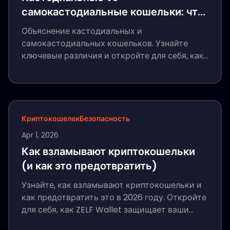
самокастодиальные кошельки: что
безопаснее для пользователей
Объяснение кастодиальных и
криптовалют?
самокастодиальных кошельков. Узнайте
ключевые различия и откройте для себя, как
ZELF Wallet использует HumanAuthn и
биометрический корень доверия для
безопасного доступа и восстановления
криптовалюты.
Криптокошелек
Безопасность
Apr 1, 2026
Как взламывают криптокошельки
(и как это предотвратить)
Узнайте, как взламывают криптокошельки и
как предотвратить это в 2026 году. Откройте
для себя, как ZELF Wallet защищает ваши
криптоактивы с помощью биометрического