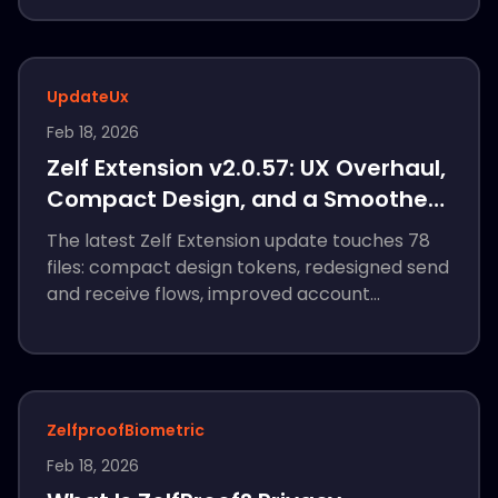
offline backup.
Update
Ux
Feb 18, 2026
Zelf Extension v2.0.57: UX Overhaul,
Compact Design, and a Smoother
Send Flow
The latest Zelf Extension update touches 78
files: compact design tokens, redesigned send
and receive flows, improved account
management, 13-language support, and
better dark mode. Here is what changed.
Zelfproof
Biometric
Feb 18, 2026