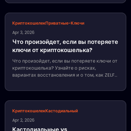
лицо и безопасное восстановление, делая
криптовалюту безопаснее, чем когда-либо.
Криптокошелек
Приватные-Ключи
Apr 3, 2026
Что произойдет, если вы потеряете
ключи от криптокошелька?
Что произойдет, если вы потеряете ключи от
криптокошелька? Узнайте о рисках,
вариантах восстановления и о том, как ZELF
Wallet предотвращает безвозвратную
потерю ключей с помощью HumanAuthn.
Криптокошелек
Кастодиальный
Apr 2, 2026
Кастодиальные vs