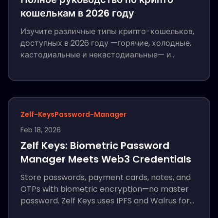
кошелькам в 2026 году
Изучите различные типы крипто-кошельков,
доступных в 2026 году —горячие, холодные,
кастодиальные и некастодиальные— и
узнайте, как ZELF Wallet обеспечивает самый
безопасный способ защиты ваших активов с
помощью доказательства человечности.
Zelf-Keys
Password-Manager
Feb 18, 2026
Zelf Keys: Biometric Password
Manager Meets Web3 Credentials
Store passwords, payment cards, notes, and
OTPs with biometric encryption—no master
password. Zelf Keys uses IPFS and Walrus for
decentralized storage and QR export for