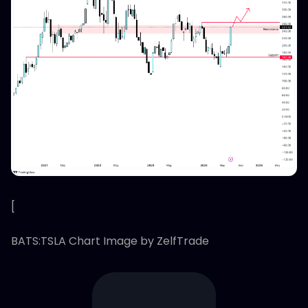
[
BATS:TSLA Chart Image by ZelfTrade