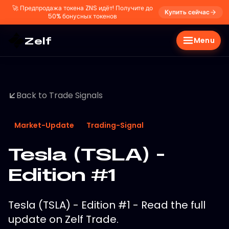
🚀
Предпродажа токена ZNS идёт! Получите до
Купить сейчас
50% бонусных токенов
Zelf
Menu
Back to Trade Signals
Market-Update
Trading-Signal
Tesla (TSLA) -
Edition #1
Tesla (TSLA) - Edition #1 - Read the full
update on Zelf Trade.