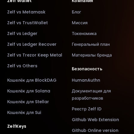
Zelf Wallet
Компания
Zelf vs Metamask
Блог
Zelf vs TrustWallet
Миссия
Zelf vs Ledger
Токеномика
Zelf vs Ledger Recover
Генеральный план
Zelf vs Trezor Keep Metal
Материалы бренда
Zelf vs Others
Безопасность
Кошелёк для BlockDAG
HumanAuthn
Кошелёк для Solana
Документация для
разработчиков
Кошелёк для Stellar
Реестр Zelf ID
Кошелёк для Sui
Github Web Extension
ZelfKeys
Github Online version