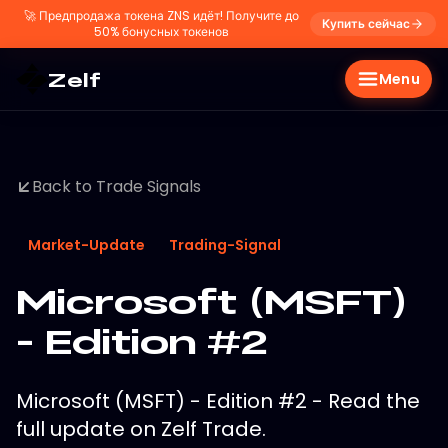
🚀
Предпродажа токена ZNS идёт! Получите до
Купить сейчас
50% бонусных токенов
Zelf
Menu
Back to Trade Signals
Market-Update
Trading-Signal
Microsoft (MSFT)
- Edition #2
Microsoft (MSFT) - Edition #2 - Read the
full update on Zelf Trade.