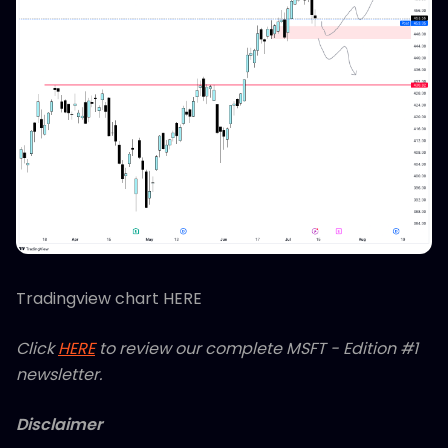
Tradingview chart HERE
Click
HERE
to review our complete MSFT - Edition #1
newsletter.
Disclaimer