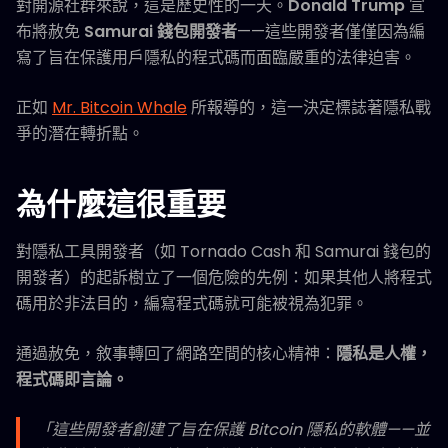
對開源社群來說，這是歷史性的一天。
Donald Trump
宣
布將赦免
Samurai 錢包開發者
——這些開發者僅僅因為編
寫了旨在保護用戶隱私的程式碼而面臨嚴重的法律迫害。
正如
Mr. Bitcoin Whale
所報導的，這一決定標誌著隱私戰
爭的潛在轉折點。
為什麼這很重要
對隱私工具開發者（如 Tornado Cash 和 Samurai 錢包的
開發者）的起訴樹立了一個危險的先例：如果其他人將程式
碼用於非法目的，編寫程式碼就可能被視為犯罪。
通過赦免，敘事轉回了網路空間的核心精神：
隱私是人權，
程式碼即言論。
「這些開發者創建了旨在保護 Bitcoin 隱私的軟體——並