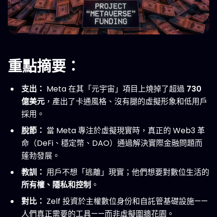
重點摘要：
支出：
Meta 在其「元宇宙」項目上燒掉了超過
730
億美元
，產出了卡通風格、沒有腿的虛擬形象和低用戶
採用。
脫節：
當 Meta 專注於虛擬現實時，真正的 Web3 革
命（DeFi、穩定幣、DAO）通過解決實際金融問題而
蓬勃發展。
教訓：
用戶不想「逃離」現實；他們想要對數位生活的
所有權、隱私和控制
。
對比：
Zelf 投資於主權數位身份和自託管基礎設施——
人們真正需要的工具——而非虛擬圍牆花園。