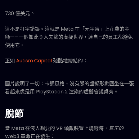
730 億美元。
這不是打字錯誤。這就是 Meta 在「元宇宙」上花費的金
額——一個如此令人失望的虛擬世界，連自己的員工都避免
使用它。
正如
Autism Capital
殘酷地總結的：
圖片說明了一切：卡通風格、沒有腿的虛擬形象圍坐在一張
看起來像是用 PlayStation 2 渲染的虛擬會議桌旁。
脫節
當 Meta 在沒人想要的 VR 頭戴裝置上燒錢時，
真正的
Web3 革命正在發生：