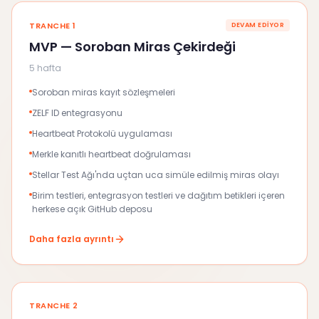
TRANCHE 1
DEVAM EDIYOR
MVP — Soroban Miras Çekirdeği
5 hafta
Soroban miras kayıt sözleşmeleri
ZELF ID entegrasyonu
Heartbeat Protokolü uygulaması
Merkle kanıtlı heartbeat doğrulaması
Stellar Test Ağı'nda uçtan uca simüle edilmiş miras olayı
Birim testleri, entegrasyon testleri ve dağıtım betikleri içeren
herkese açık GitHub deposu
Daha fazla ayrıntı
TRANCHE 2