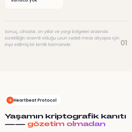
Sonuç, cihazlar, on yıllar ve yargı bölgeleri arasında
sürekliliğin önemli olduğu uzun vadeli miras altyapısı için
01
inşa edilmiş bir kimlik katmanıdır.
Heartbeat Protocol
Yaşamın kriptografik kanıtı
——
gözetim olmadan