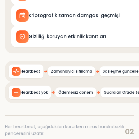
Kriptografik zaman damgası geçmişi
Gizliliği koruyan etkinlik kanıtları
Heartbeat
Zamanlayıcı sıfırlama
Sözleşme güncelle
Heartbeat yok
Ödemesiz dönem
Guardian Oracle te
Her heartbeat, aşağıdakileri korurken miras hareketsizlik
02
penceresini uzatır: