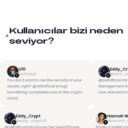
Kullanıcılar bizi neden
seviyor?
U10
Eddy_Crypt
@u10akaji
@eddy_crypt409
don't want to risk the security of your
@zelfofficial introduce
ts, right? @zelfofficial brings
Management Solution (S
thing completely new to the crypto
new standard in security.
d...
Eddy_Crypt
Ha
@eddy_crypt409
@h
ur
@zelfofficial introduces the Seed Phrase
Finally a