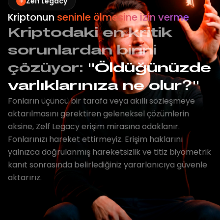
Zelf Legacy
Kriptonun
seninle ölmesine izin verme
Kriptodaki en kritik
sorunlardan birini
çözüyor:
"Öldüğünüzde
varlıklarınıza ne olur?"
Fonların üçüncü bir tarafa veya akıllı sözleşmeye
aktarılmasını gerektiren geleneksel çözümlerin
aksine, Zelf Legacy erişim mirasına odaklanır.
Fonlarınızı hareket ettirmeyiz. Erişim haklarını
yalnızca doğrulanmış hareketsizlik ve titiz biyometrik
kanıt sonrasında belirlediğiniz yararlanıcıya güvenle
aktarırız.