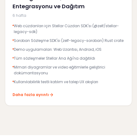
Entegrasyonu ve Dağıtım
6 hafta
Web cüzdanları için Stellar Cüzdan SDK'sı (@zelf/stellar-
legacy-sdk)
Soroban Sözleşme SDK'sı (zelf-legacy-soroban) Rust crate
Demo uygulamaları: Web Uzantısı, Android, iOS
Tüm sözleşmeler Stellar Ana Ağı'na dağıtıldı
Mimari diyagramlar ve video eğitimlerle geliştirici
dokümantasyonu
Kullanılabilirlik testli katılım ve talep UX akışları
Daha fazla ayrıntı