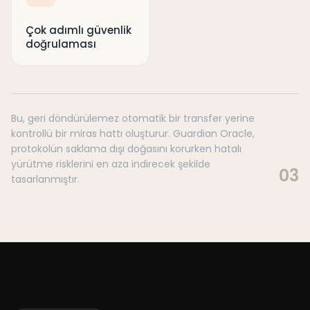
Çok adımlı güvenlik
doğrulaması
Bu, geri döndürülemez otomatik bir transfer yerine
kontrollü bir miras hattı oluşturur. Guardian Oracle,
protokolün saklama dışı doğasını korurken hatalı
yürütme risklerini en aza indirecek şekilde
03
tasarlanmıştır.