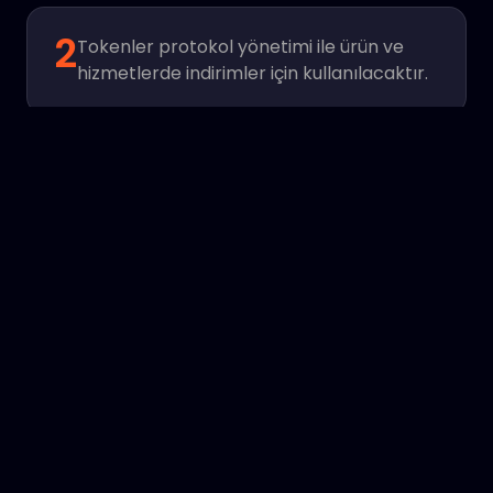
2
Tokenler protokol yönetimi ile ürün ve
hizmetlerde indirimler için kullanılacaktır.
3
İlk Ağ Devleti’nin temeli.
TOKEN KULLANIMI