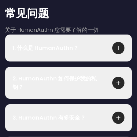
常见问题
关于 HumanAuthn 您需要了解的一切
1
.
什么是 HumanAuthn？
HumanAuthn 是一种新一代生物识别认证技术，可
以再生与用户身份关联的临时密钥。它使用实时面
2
.
HumanAuthn 如何保护我的私
部识别和活体检测来快速、准确、高安全性地验证
钥？
个人身份。整个过程无需存储敏感的生物识别数
据，为用户提供简单的登录体验，并为组织提供高
除了是一种认证技术，HumanAuthn 还是一种由椭
级安全层。
圆曲线密码学驱动的加密原语，它加密私钥并将其
3
.
HumanAuthn 有多安全？
存储在我们称为 Zelf ID 的二维码中。此 Zelf ID 存
储在区块链上，只能由用户（数据主体）解密。
HumanAuthn 以隐私为核心原则设计。该技术不存