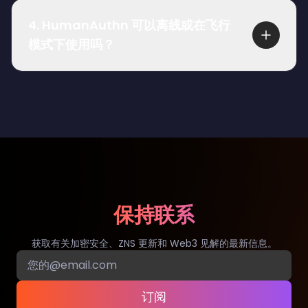
储生物识别模板，通过本地或本地化处理实时进行
4
.
HumanAuthn 可以离线或在飞行
面部识别。这大大降低了与集中式生物识别数据库
模式下使用吗？
相关的风险，如数据泄露、重放攻击或大规模身份
泄露。由于不存储生物识别数据，HumanAuthn 还
是的，HumanAuthn 可以离线工作。用户可以在本
有助于遵守 GDPR、ISO 27001 和 ISO 30107 等标
地设备上完全离线地加密和解密任意数量的 Zelf
准和法规框架。
IDs。这可以防止数据泄露或 MITM 攻击。
保持联系
获取有关加密安全、ZNS 更新和 Web3 见解的最新信息。
订阅