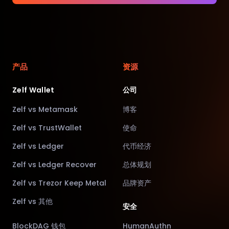
产品
资源
Zelf Wallet
公司
Zelf vs Metamask
博客
Zelf vs TrustWallet
使命
Zelf vs Ledger
代币经济
Zelf vs Ledger Recover
总体规划
Zelf vs Trezor Keep Metal
品牌资产
Zelf vs 其他
安全
BlockDAG 钱包
HumanAuthn