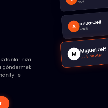
Yetkili
.zelf
anuar
A
Yetkili
Miguel.zelf
M
Şu Anda Aktif
cüzdanlarınıza
ına göndermek
anity ile
T