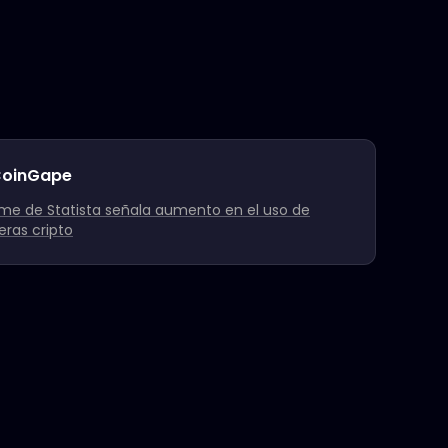
oinGape
rme de Statista señala aumento en el uso de
teras cripto