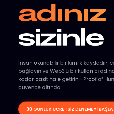
adınız
sizinle
İnsan okunabilir bir kimlik kaydedin, 
bağlayın ve Web3'ü bir kullanıcı ad
kadar basit hale getirin—Proof of Hum
güvence altında.
30 GÜNLÜK ÜCRETSİZ DENEMEYİ BAŞLA