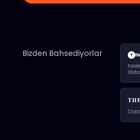
Bizden Bahsediyorlar
N
Y
Insid
Globa
THE
Crypt