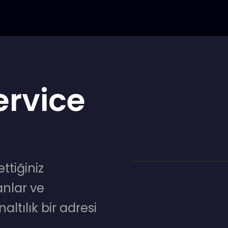
ervice
ettiğiniz
nlar ve
altılık bir adresi