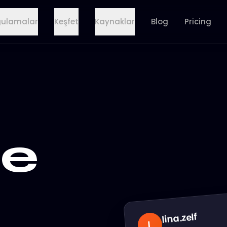
ulamalar
Keşfet
Kaynaklar
Blog
Pricing
de
.zelf
lina
L