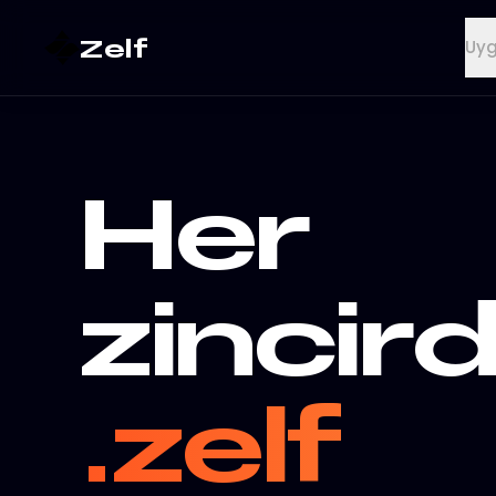
Zelf
Uyg
Her
zincir
.zelf