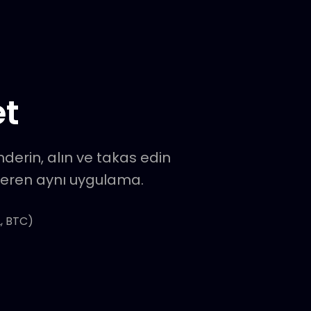
et
nderin, alın ve takas edin
 veren aynı uygulama.
L, BTC)