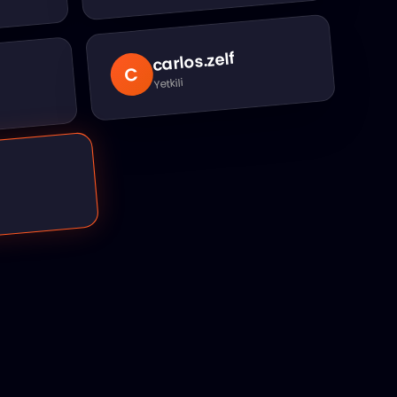
.zelf
carlos
C
Yetkili