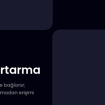
urtarma
e bağlanır;
lmadan erişimi