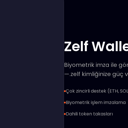
Zelf Wall
Biyometrik imza ile gö
—.zelf kimliğinize güç
Çok zincirli destek (ETH, SO
Biyometrik işlem imzalama
Dahili token takasları