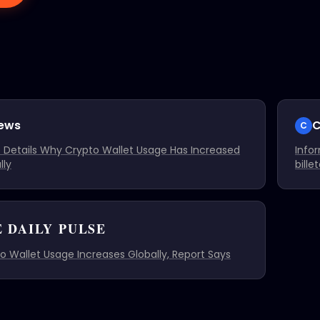
ews
C
C
e Details Why Crypto Wallet Usage Has Increased
Info
lly
bille
 DAILY PULSE
o Wallet Usage Increases Globally, Report Says