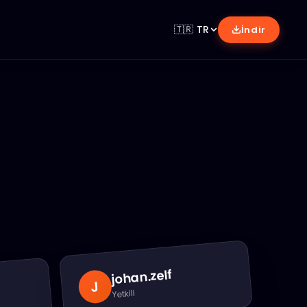
🇹🇷
TR
İndir
.zelf
johan
J
Yetkili