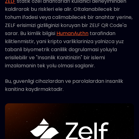
ZELF
statik ozel anahtarlari kullanici deneyiminden
kaldirarak bu riskleri ele alir. Oltalanabilecek bir
tohum ifadesi veya calimabilecek bir anahtar yerine,
ZELF erisimizi gizliliginizi koruyan bir ZELF QR Code'a
sarar. Bu kimlik bilgisi
HumanAuthn
tarafindan
kilitlenmistir, yani kripto varliklariniza yalnizca yuz
tabanli biyometrik canlilik dogrulamasi yoluyla
erisilebilir ve "Insanlik Kanitinizin" bir islemi
imzalamanin tek yolu olmasi saglanir.
Bu, guvenligi cihazlardan ve parolalardan insanlik
kanitina kaydirmaktadir.