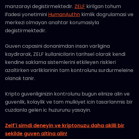
manzarayi degistirmektedir.
ZELF
kirilgan tohum
ifadesi yonetimini
HumanAuthn
kimlik dogrulamasi ve
merkezi olmayan anahtar korumasiyla
degistirmektedir.
Guven capasini donanimdan insan varligina
kaydirarak, ZELF kullanicilarin tarihsel olarak kendi
kendine saklama sistemlerini etkileyen riskleri
azaltirken varliklarinin tam kontrolunu surdurmeleine
olanak tanir.
Kripto guvenliginizin kontrolunu bugun elinize alin ve
guvenlik, kolaylik ve tam mulkiyet icin tasarlanmis bir
cuzdanla gelen ic huzurunu yasayin.
Zelf'i simdi deneyin ve kriptonuzu daha akilli bir
sekilde guven altina alin!