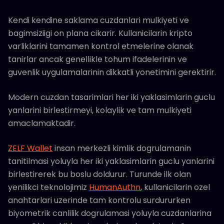
Kendi kendine saklama cuzdanlari mulkiyeti ve
bagimsiziigi on plana cikarir. Kullanicilarin kripto
varliklarini tamamen kontrol etmelerine olanak
tanirlar ancak genellikle tohum ifadelerinin ve
guvenlik uygulamalarinin dikkatli yonetimini gerektirir.
Modern cuzdan tasarimlari her iki yaklasimlarin guclu
yanlarini birlestirmeyi, kolaylik ve tam mulkiyeti
amaclamaktadir.
ZELF Wallet
insan merkezli kimlik dogrulamanin
tanitilmasi yoluyla her iki yaklasimlarin guclu yanlarini
birlestirerek bu boslu doldurur. Turunde ilk olan
yenilikci teknolojimiz
HumanAuthn
, kullanicilarin ozel
anahtarlari uzerinde tam kontrolu surdururken
biyometrik canlilik dogrulamasi yoluyla cuzdanlarina