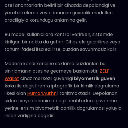
ozel anahtarlarin belirli bir cihazda depolandigi ve
yerel sifreleme veya donanim guvenlik modulleri
araciligiyla korundugu anlamina gelir.
Bu model kullanicilara kontrol verirken, sistemde
kirilgan bir nokta da getirir. Cihaz ele gecirilirse veya
tohum ifadesi ifsa edilirse, cuzdan savunmasiz kalir.
Modern kendi kendine saklama cuzdanlari bu
sinirlamanin otesine gecmeye baslamistir.
ZELF
Wallet
cihaz merkezli guvenligi
biyometrik guven
koku
ile degistiren kriptografik bir kimlik dogrulama
ilkesi olan
HumanAuthn
'i tanitmaktadir. Depolanan
sirlara veya donanima bagli anahtarlara guvenme
yerine, erisim biyometrik canlilik dogrulamasi yoluyla
insan varligina baglidir.