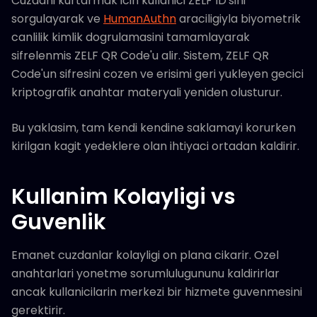
Cuzdani kurtarmak icin kullanici ZELF ID'sini
sorgulayarak ve
HumanAuthn
araciligiyla biyometrik
canlilik kimlik dogrulamasini tamamlayarak
sifrelenmis ZELF QR Code'u alir. Sistem, ZELF QR
Code'un sifresini cozen ve erisimi geri yukleyen gecici
kriptografik anahtar materyali yeniden olusturur.
Bu yaklasim, tam kendi kendine saklamayi korurken
kirilgan kagit yedeklere olan ihtiyaci ortadan kaldirir.
Kullanim Kolayligi vs
Guvenlik
Emanet cuzdanlar kolayligi on plana cikarir. Ozel
anahtarlari yonetme sorumlulugununu kaldirirlar
ancak kullanicilarin merkezi bir hizmete guvenmesini
gerektirir.