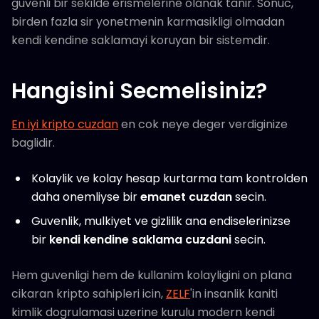
guvenli bir sekilde erismelerine olanak tanir. Sonuc,
birden fazla sir yonetmenin karmasikligi olmadan
kendi kendine saklamayi koruyan bir sistemdir.
Hangisini Secmelisiniz?
En iyi kripto cuzdan
en cok neye deger verdiginize
baglidir.
Kolaylik ve kolay hesap kurtarma tam kontrolden
daha onemliyse bir
emanet cuzdan
secin.
Guvenlik, mulkiyet ve gizlilik ana endiselerinizse
bir
kendi kendine saklama cuzdani
secin.
Hem guvenligi hem de kullanim kolayligini on plana
cikaran kripto sahipleri icin,
ZELF
'in insanlik kaniti
kimlik dogrulamasi uzerine kurulu modern kendi