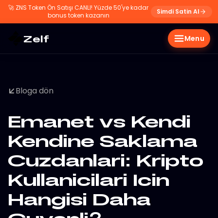
🚀
ZNS Token Ön Satışı CANLI! Yüzde 50'ye kadar
Simdi Satin Al
bonus token kazanın
Zelf
Menu
Bloga dön
Emanet vs Kendi
Kendine Saklama
Cuzdanlari: Kripto
Kullanicilari Icin
Hangisi Daha