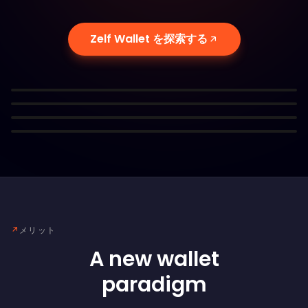
ィ
シードフレーズをブロックチェーンに保
即時復旧：数秒でウォレットにアクセス
HumanAuthnであなたの資金は完全に保護されます。も
管
Zelf Wallet を探索する
顔をスキャンするだけで即座にウォレットにアクセス。シ
はや漏洩したシードフレーズを心配する必要はありませ
シードフレーズはパブリックブロックチェーンに安全に保
ードフレーズを管理したり使用したりする必要はありませ
ん。
Personalized Zelf ID
管され、デバイスに何が起きてもウォレットへのアクセス
ん。
覚えやすいZelf IDにウォレットをリンクし、複雑な手順
を失うことはありません。
や長いアドレスなしで取引を行えます。
↗
メリット
A new wallet
paradigm