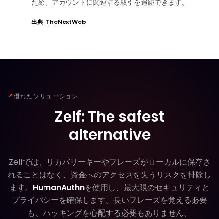
ため、アカウントに関連する取引を追跡できます。
出典: TheNextWeb
↗
優れたソリューション
Zelf: The safest
alternative
Zelfでは、リカバリーキーやフレーズがローカルに保存さ
れることはなく、資金へのアクセスを失うリスクを排除し
ます。
HumanAuthn
を使用し、最大限のセキュリティと
プライバシーを確保します。長いフレーズを覚える必要
も、ハッキングを心配する必要もありません。
HumanAuthnによる優れたセキュリテ