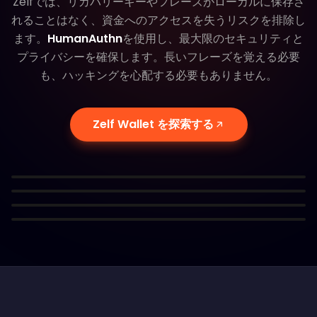
Zelfでは、リカバリーキーやフレーズがローカルに保存さ
れることはなく、資金へのアクセスを失うリスクを排除し
ます。
HumanAuthn
を使用し、最大限のセキュリティと
プライバシーを確保します。長いフレーズを覚える必要
も、ハッキングを心配する必要もありません。
HumanAuthnによる優れたセキュリテ
ィ
シードフレーズをブロックチェーンに保
即時復旧：数秒でウォレットにアクセス
HumanAuthnであなたの資金は完全に保護されます。も
管
Zelf Wallet を探索する
顔をスキャンするだけで即座にウォレットにアクセス。シ
はや漏洩したシードフレーズを心配する必要はありませ
シードフレーズはパブリックブロックチェーンに安全に保
ードフレーズを管理したり使用したりする必要はありませ
ん。
Personalized Zelf ID
管され、デバイスに何が起きてもウォレットへのアクセス
ん。
覚えやすいZelf IDにウォレットをリンクし、複雑な手順
を失うことはありません。
や長いアドレスなしで取引を行えます。