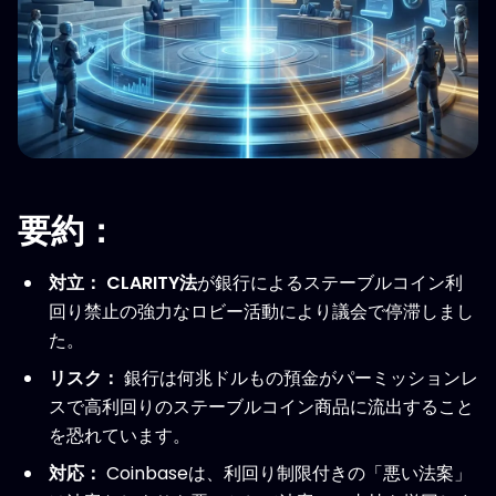
要約：
対立：
CLARITY法
が銀行によるステーブルコイン利
回り禁止の強力なロビー活動により議会で停滞しまし
た。
リスク：
銀行は何兆ドルもの預金がパーミッションレ
スで高利回りのステーブルコイン商品に流出すること
を恐れています。
対応：
Coinbaseは、利回り制限付きの「悪い法案」