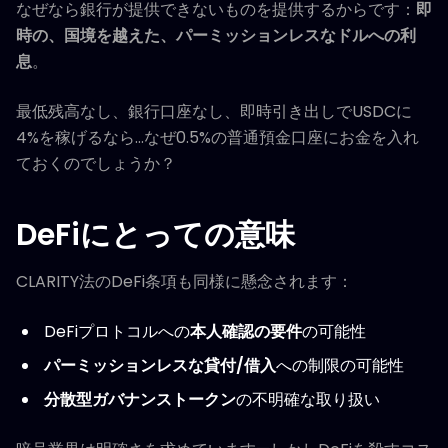
なぜなら銀行が提供できないものを提供するからです：
即
時の、国境を越えた、パーミッションレスなドルへの利
息
。
最低残高なし、銀行口座なし、即時引き出しでUSDCに
4%を稼げるなら...なぜ0.5%の普通預金口座にお金を入れ
ておくのでしょうか？
DeFiにとっての意味
CLARITY法のDeFi条項も同様に懸念されます：
DeFiプロトコルへの
本人確認の要件
の可能性
パーミッションレスな貸付/借入
への制限の可能性
分散型ガバナンストークン
の不明確な取り扱い