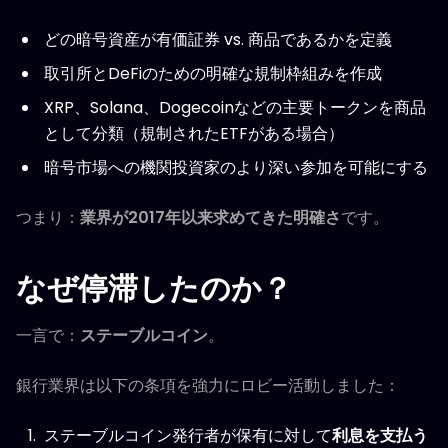
どの暗号資産が有価証券 vs. 商品であるかを定義
取引所とDeFiのための明確な規制枠組みを作成
XRP、Solana、Dogecoinなどの主要トークンを商品
として分類（規制されたETFがある場合）
暗号市場への機関投資家のより深い参加を可能にする
つまり：
業界が2017年以来求めてきた明確さ
です。
なぜ停滞したのか？
一言で：
ステーブルコイン
。
銀行業界は以下の条項を強力にロビー活動しました：
ステーブルコイン発行者が保有に対して
利息を支払う