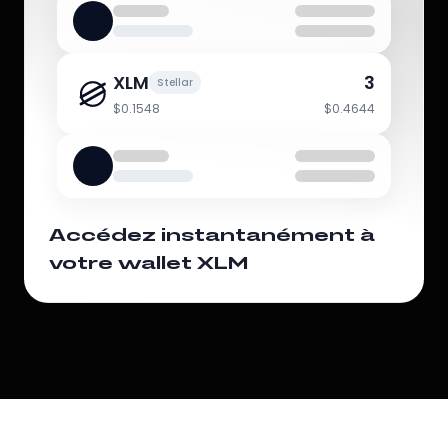
XLM
3
Stellar
$0.1548
$0.4644
Accédez instantanément à
votre wallet XLM