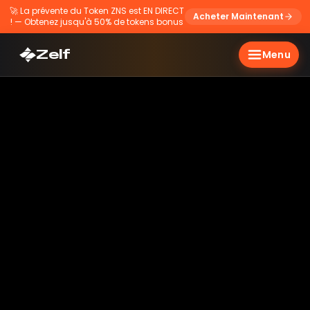
🚀
La prévente du Token ZNS est EN DIRECT
Acheter Maintenant
! — Obtenez jusqu'à 50% de tokens bonus
Zelf
Menu