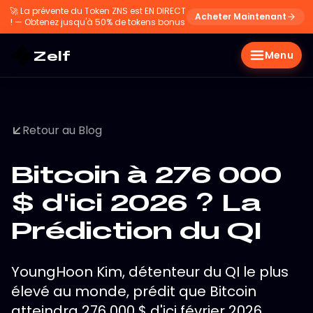
🚀
La prévente du Token ZNS est EN DIRECT
Acheter Maintenant
! — Obtenez jusqu'à 50% de tokens bonus
Zelf
Menu
Retour au Blog
Bitcoin à 276 000
$ d'ici 2026 ? La
Prédiction du QI
YoungHoon Kim, détenteur du QI le plus
élevé au monde, prédit que Bitcoin
atteindra 276 000 $ d'ici février 2026.