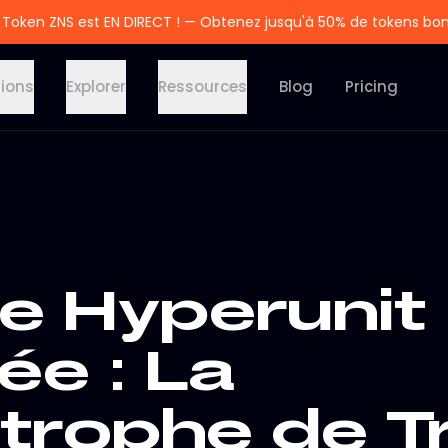
 Token ZNS est EN DIRECT ! — Obtenez jusqu'à 50% de tokens bo
tions
Explorer
Ressources
Blog
Pricing
ne Hyperunit
ée : La
trophe de T