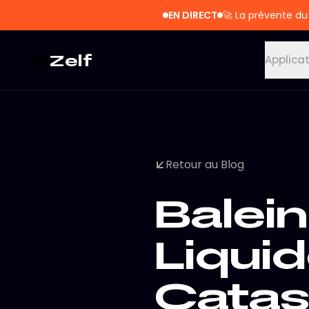
EN DIRECT
🚀
La prévente du
Zelf
Applica
Retour au Blog
Balei
Liquid
Catas