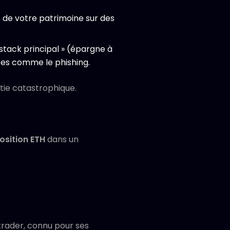
té de votre patrimoine sur des
 stack principal » (épargne à
ires comme le phishing.
rtie catastrophique.
position ETH
dans un
trader, connu pour ses