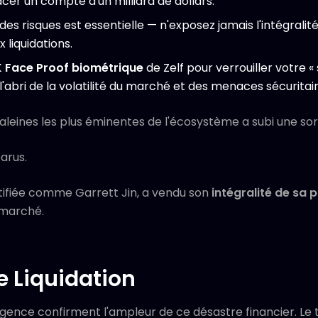
cer un compte d'un milliard de dollars.
des risques est essentielle — n'exposez jamais l'intégrali
 liquidations.
 Face Proof biométrique
de Zelf pour verrouiller votre «
à l'abri de la volatilité du marché et des menaces sécurita
 baleines les plus éminentes de l'écosystème a subi une so
arus.
entifiée comme Garrett Jin, a vendu son
intégralité de sa 
 marché.
 Liquidation
gence confirment l'ampleur de ce désastre financier. Le 