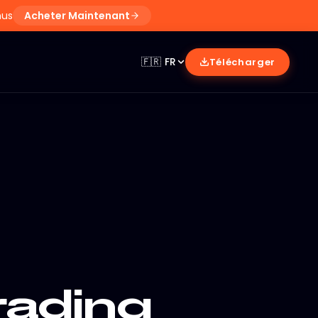
nus
Acheter Maintenant
🇫🇷
FR
Télécharger
rading