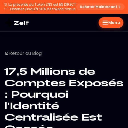
🚀
La prévente du Token ZNS est EN DIRECT
Acheter Maintenant
! — Obtenez jusqu'à 50% de tokens bonus
Zelf
Menu
Retour au Blog
17,5 Millions de
Comptes Exposés
: Pourquoi
l'Identité
Centralisée Est