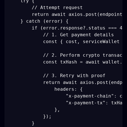
    try {

        // Attempt request

        return await axios.post(endpoint, 
    } catch (error) {

        if (error.response?.status === 402
            // 1. Get payment details

            const { cost, serviceWallet } 
            // 2. Perform crypto transacti
            const txHash = await wallet.se
            // 3. Retry with proof

            return await axios.post(endpoi
                headers: {

                    "x-payment-chain": cha
                    "x-payment-tx": txHash
                },

            });

        }
