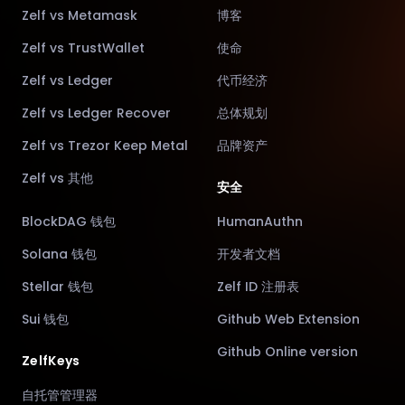
Zelf vs Metamask
博客
Zelf vs TrustWallet
使命
Zelf vs Ledger
代币经济
Zelf vs Ledger Recover
总体规划
Zelf vs Trezor Keep Metal
品牌资产
Zelf vs 其他
安全
BlockDAG 钱包
HumanAuthn
Solana 钱包
开发者文档
Stellar 钱包
Zelf ID 注册表
Sui 钱包
Github Web Extension
Github Online version
ZelfKeys
自托管管理器