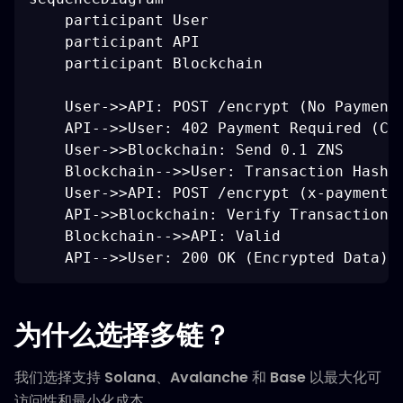
    participant User

    participant API

    participant Blockchain

    User->>API: POST /encrypt (No Payment)
    API-->>User: 402 Payment Required (Cos
    User->>Blockchain: Send 0.1 ZNS

    Blockchain-->>User: Transaction Hash

    User->>API: POST /encrypt (x-payment-t
    API->>Blockchain: Verify Transaction

    Blockchain-->>API: Valid

为什么选择多链？
我们选择支持
Solana
、
Avalanche
和
Base
以最大化可
访问性和最小化成本。