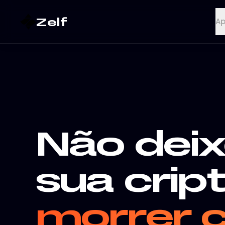
Zelf
A
Não dei
sua crip
morrer 