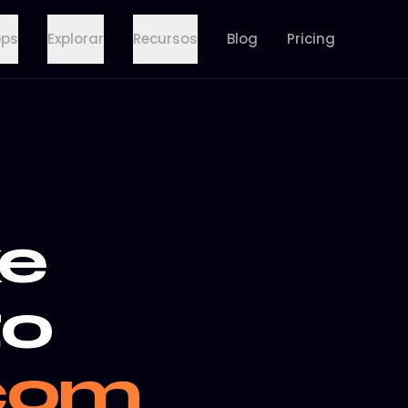
pps
Explorar
Recursos
Blog
Pricing
xe
to
com