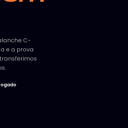
alanche C-
da e a prova
 transferimos
os.
dvogado