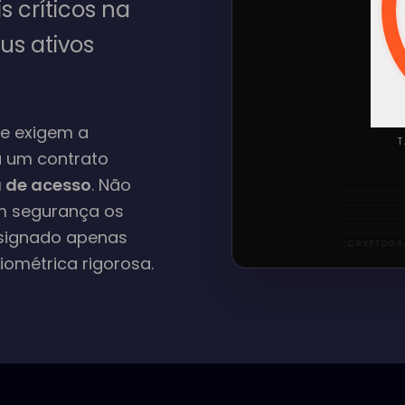
 críticos na
us ativos
ue exigem a
T
u um contrato
 de acesso
. Não
m segurança os
esignado apenas
CRYPTOGRA
iométrica rigorosa.