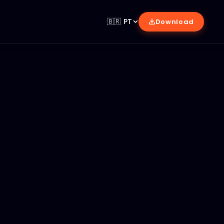
🇧🇷
PT
Download