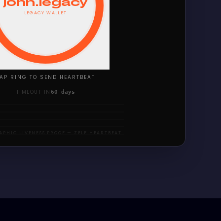
john.legacy
LEGACY WALLET
AP RING TO SEND HEARTBEAT
TIMEOUT IN
60
days
PHIC LIVENESS PROOF — ZELF HEARTBEAT