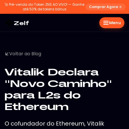
🚀
Pré-venda do Token ZNS AO VIVO! — Ganhe
Comprar Agora
até 50% de tokens bônus
Zelf
Menu
Voltar ao Blog
Vitalik Declara
"Novo Caminho"
para L2s do
Ethereum
O cofundador do Ethereum, Vitalik