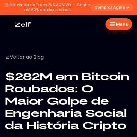
🚀
Pré-venda do Token ZNS AO VIVO! — Ganhe
Comprar Agora
até 50% de tokens bônus
Zelf
Menu
Voltar ao Blog
$282M em Bitcoin
Roubados: O
Maior Golpe de
Engenharia Social
da História Cripto