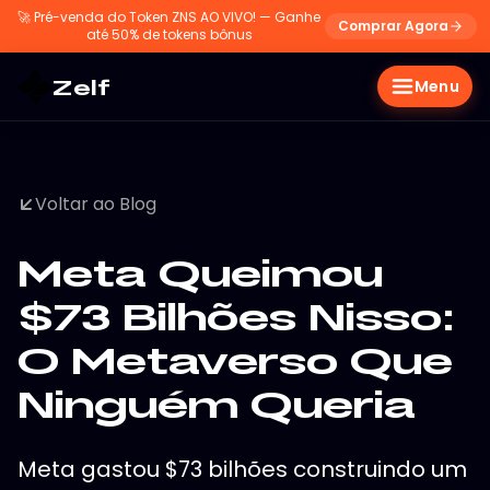
🚀
Pré-venda do Token ZNS AO VIVO! — Ganhe
Comprar Agora
até 50% de tokens bônus
Zelf
Menu
Voltar ao Blog
Meta Queimou
$73 Bilhões Nisso:
O Metaverso Que
Ninguém Queria
Meta gastou $73 bilhões construindo um