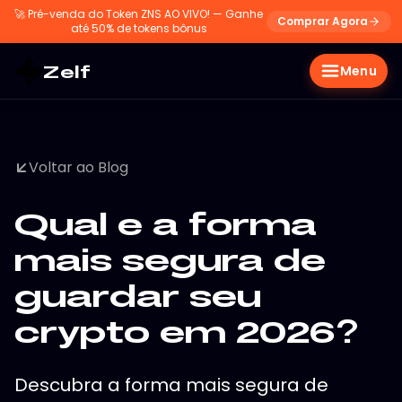
🚀
Pré-venda do Token ZNS AO VIVO! — Ganhe
Comprar Agora
até 50% de tokens bônus
Zelf
Menu
Voltar ao Blog
Qual e a forma
mais segura de
guardar seu
crypto em 2026?
Descubra a forma mais segura de