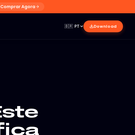
Comprar Agora
🇧🇷
PT
Download
Este
fica