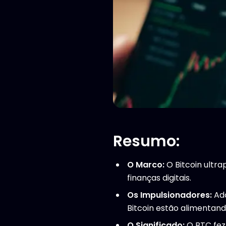
Resumo:
O Marco:
O Bitcoin ultr
finanças digitais.
Os Impulsionadores:
Ado
Bitcoin estão alimentando
O Significado:
O BTC fez