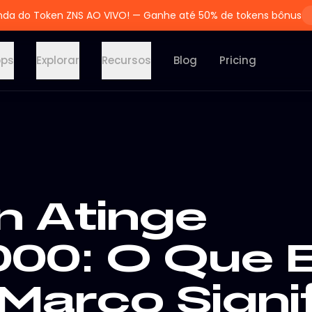
nda do Token ZNS AO VIVO! — Ganhe até 50% de tokens bônus
pps
Explorar
Recursos
Blog
Pricing
n Atinge
000: O Que 
Marco Signi