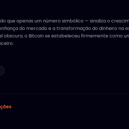
 do que apenas um número simbólico — sinaliza o cresci
onfiança do mercado e a transformação do dinheiro na era
l obscura, o Bitcoin se estabeleceu firmemente como um
ceiro.
f
ações