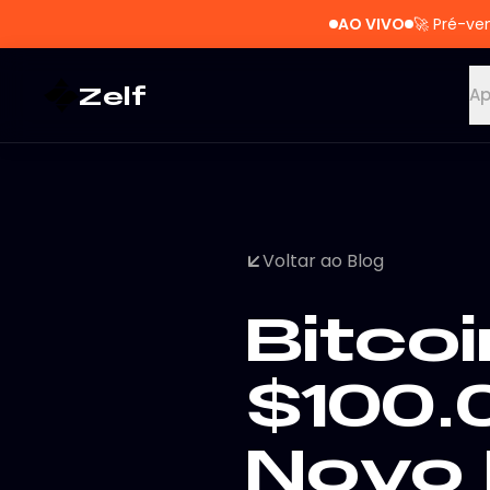
AO VIVO
🚀
Pré-ve
Zelf
A
Voltar ao Blog
Bitcoi
$100.
Novo 