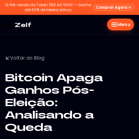
🚀
Pré-venda do Token ZNS AO VIVO! — Ganhe
Comprar Agora
até 50% de tokens bônus
Zelf
Menu
Voltar ao Blog
Bitcoin Apaga
Ganhos Pós-
Eleição:
Analisando a
Queda