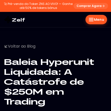
🚀
Pré-venda do Token ZNS AO VIVO! — Ganhe
Comprar Agora
até 50% de tokens bônus
Zelf
Menu
Voltar ao Blog
Baleia Hyperunit
Liquidada: A
Catástrofe de
$250M em
Trading