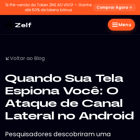
🚀
Pré-venda do Token ZNS AO VIVO! — Ganhe
Comprar Agora
até 50% de tokens bônus
Zelf
Menu
Voltar ao Blog
Quando Sua Tela
Espiona Você: O
Ataque de Canal
Lateral no Android
Pesquisadores descobriram uma