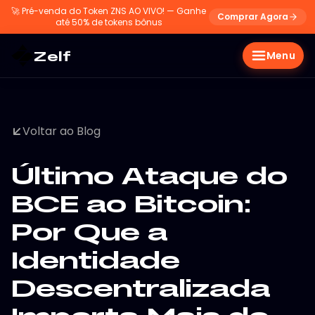
🚀
Pré-venda do Token ZNS AO VIVO! — Ganhe
Comprar Agora
até 50% de tokens bônus
Zelf
Menu
Voltar ao Blog
Último Ataque do
BCE ao Bitcoin:
Por Que a
Identidade
Descentralizada