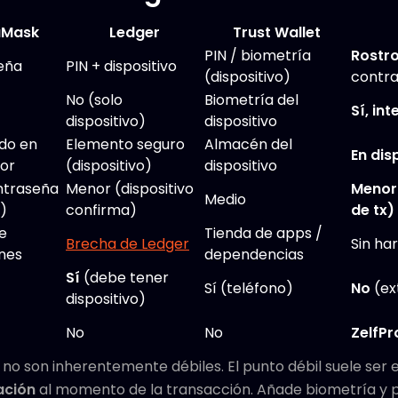
aMask
Ledger
Trust Wallet
PIN / biometría
Rostro
eña
PIN + dispositivo
(dispositivo)
contra
No (solo
Biometría del
Sí, in
dispositivo)
dispositivo
do en
Elemento seguro
Almacén del
En dis
or
(dispositivo)
dispositivo
ntraseña
Menor (dispositivo
Menor
Medio
a)
confirma)
de tx)
e
Tienda de apps /
Brecha de Ledger
Sin ha
nes
dependencias
Sí
(debe tener
Sí (teléfono)
No
(ex
dispositivo)
No
No
ZelfPr
 no son inherentemente débiles. El punto débil suele ser
cación
al momento de la transacción. Añade biometría y 