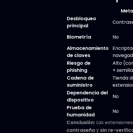
Met
Desbloqueo
Contras
principal
Biometría
No
Almacenamiento
Encripta
de claves
navegad
Riesgo de
Alto (co
phishing
+ semill
Cadena de
Tienda d
suministro
extensio
Dependencia del
No
dispositivo
Prueba de
No
humanidad
Conclusión:
Las extensiones
contraseña
y
sin re-verifi