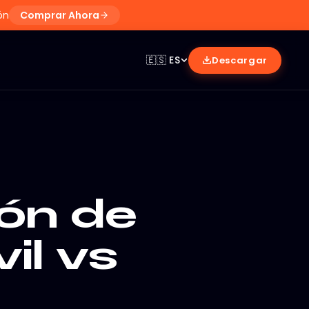
ón
Comprar Ahora
🇪🇸
ES
Descargar
ión de
il vs