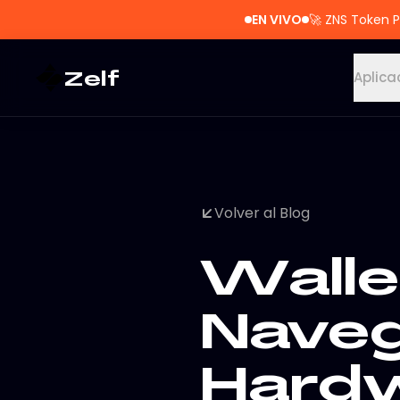
EN VIVO
🚀
ZNS Token P
Zelf
Aplica
Volver al Blog
Walle
Naveg
Hardw