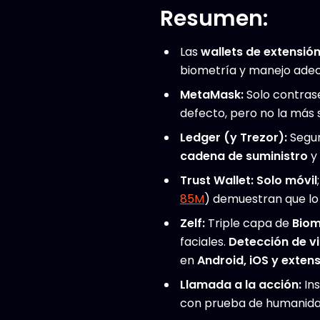
Resumen:
Las
wallets de extensió
biometría y manejo adec
MetaMask:
Solo contrase
defecto, pero no la más 
Ledger (y Trezor):
Segur
cadena de suministro
y
Trust Wallet:
Solo móvil
85M
) demuestran que lo
Zelf:
Triple capa de
Biom
faciales.
Detección de v
en
Android, iOS y exten
Llamada a la acción:
Ins
con prueba de humanida