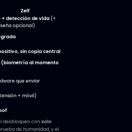
Zelf
 + detección de vida
(+
seña opcional)
tegrada
positivo, sin copia central
 (biometría al momento
rdware que enviar
tensión + móvil)
oof
 el desbloqueo con
solo
prueba de humanidad, y el