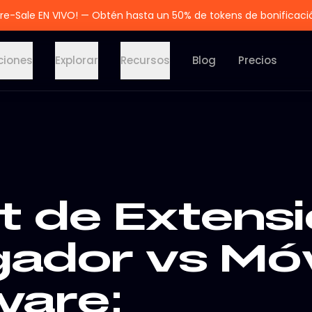
re-Sale EN VIVO! — Obtén hasta un 50% de tokens de bonificaci
ciones
Explorar
Recursos
Blog
Precios
t de Extens
ador vs Móv
are: