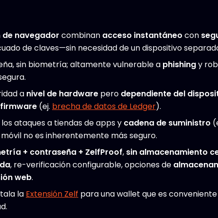
n de navegador
combinan
acceso instantáneo
con
segu
uado de claves—sin necesidad de un dispositivo separad
ña, sin biometría; altamente vulnerable a
phishing
y rob
segura.
idad a
nivel de hardware
pero
dependiente del disposi
firmware
(ej.
brecha de datos de Ledger
).
; los ataques a tiendas de apps y
cadena de suministro
(
 móvil no es inherentemente más seguro.
etría + contraseña + ZelfProof
,
sin almacenamiento ce
ida
, re-verificación configurable, opciones de
almacenam
sión web
.
tala la
Extensión Zelf
para una wallet que es conveniente
d.