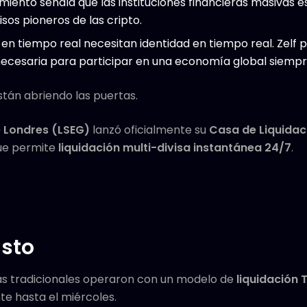
iento señala que las instituciones financieras masivas
isos pioneros de las cripto.
 en tiempo real necesitan identidad en tiempo real. Zelf 
ecesaria para participar en una economía global siempr
stán abriendo las puertas.
e Londres (LSEG)
lanzó oficialmente su
Casa de Liquidaci
ue permite
liquidación multi-divisa instantánea 24/7
.
Esto
as tradicionales operaron con un modelo de
liquidación 
e hasta el miércoles.