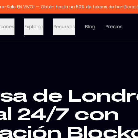
re-Sale EN VIVO! — Obtén hasta un 50% de tokens de bonificaci
ciones
Explorar
Recursos
Blog
Precios
lsa de Londr
al 24/7 con
dación Block