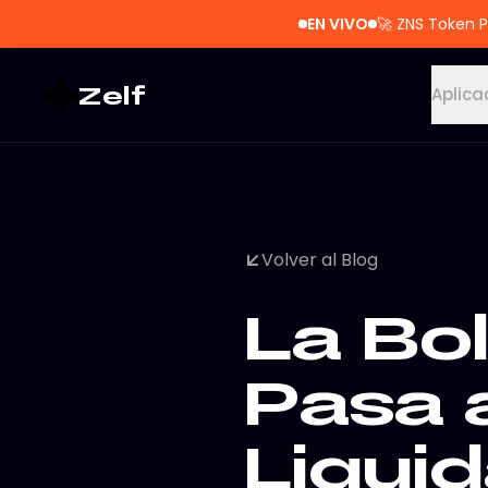
EN VIVO
🚀
ZNS Token P
Zelf
Aplica
Volver al Blog
La Bo
Pasa 
Liqui