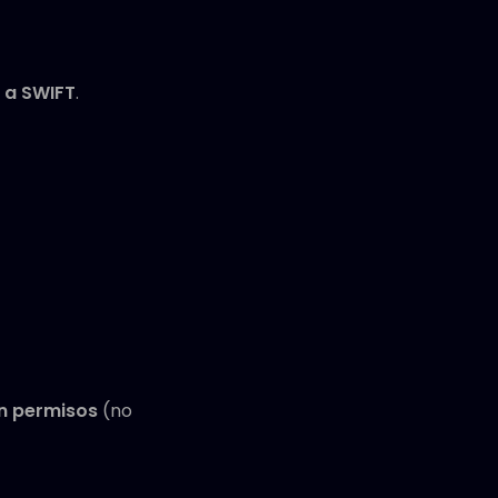
 a SWIFT
.
n permisos
(no