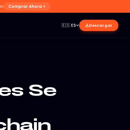
ón
Comprar Ahora
🇪🇸
ES
Descargar
es Se
chain