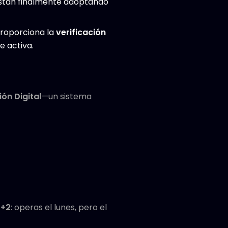
 están finalmente adoptando
proporciona la
verificación
e activa.
ón Digital
—un sistema
T+2
: operas el lunes, pero el