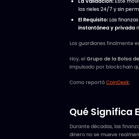
La Validación:
Este movim
los rieles 24/7 y sin perm
El Requisito:
Las finanzas
instantánea y privada
n
Los guardianes finalmente e
Hoy, el
Grupo de la Bolsa d
impulsado por blockchain q
Como reportó
CoinDesk
:
Qué Significa 
Durante décadas, las finanz
dinero no se mueve realment