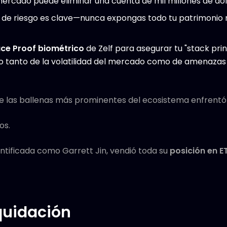
ercado puede eliminar una cuenta de mil millones de dól
 de riesgo es clave—nunca expongas todo tu patrimonio
ce Proof biométrico
de Zelf para asegurar tu "stack prin
vo tanto de la volatilidad del mercado como de amenazas
de las ballenas más prominentes del ecosistema enfrentó 
os.
dentificada como Garrett Jin, vendió toda su
posición en E
iquidación