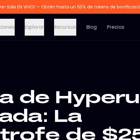
re-Sale EN VIVO! — Obtén hasta un 50% de tokens de bonificaci
ciones
Explorar
Recursos
Blog
Precios
na de Hyperu
dada: La
trofe de $