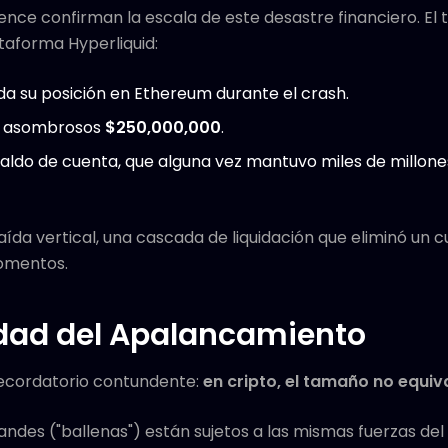
ence confirman la escala de este desastre financiero. El 
taforma Hyperliquid:
toda su posición en Ethereum durante el crash.
s asombrosos
$250,000,000
.
 saldo de cuenta, que alguna vez mantuvo miles de millon
ída vertical, una cascada de liquidación que eliminó un c
omentos.
idad del Apalancamiento
recordatorio contundente:
en cripto, el tamaño no equiv
andes ("ballenas") están sujetos a las mismas fuerzas de