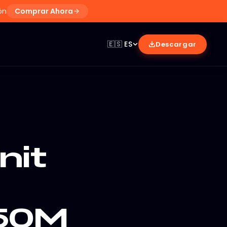
ón
Comprar Ahora
🇪🇸
ES
Descargar
nit
250M