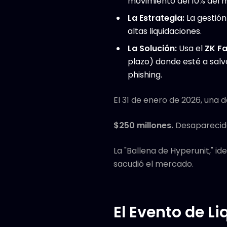
movimiento del 10% del m
La Estrategia:
La gestión
altas liquidaciones.
La Solución:
Usa el
ZK Fa
plazo) donde esté a sal
phishing.
El 31 de enero de 2026, una 
$250 millones.
Desaparecid
La "Ballena de Hyperunit," i
sacudió el mercado.
El Evento de L