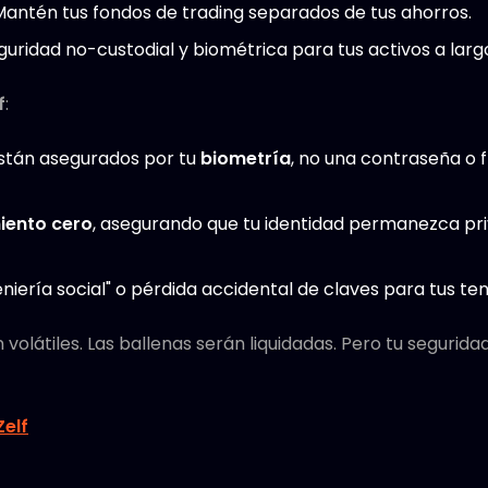
 Mantén tus fondos de trading separados de tus ahorros.
eguridad no-custodial y biométrica para tus activos a larg
f
:
están asegurados por tu
biometría
, no una contraseña o f
iento cero
, asegurando que tu identidad permanezca pr
geniería social" o pérdida accidental de claves para tus 
olátiles. Las ballenas serán liquidadas. Pero tu segurida
Zelf